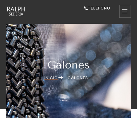
TELÉFONO
Galones
INICIO
GALONES